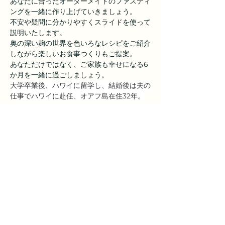
あなたに合ったオーダーメイドのファスティ
ングを一緒に作り上げていきましょう。
不安や疑問に分かりやすくスライドを使って
説明いたします。
奥の深い麹の世界を色いろなレシピをご紹介
しながら楽しいお食事つくりもご提案。
あなただけではなく、ご家族も幸せになる6
か月を一緒に過ごしましょう。
大学卒業後、ハワイに留学し、結婚後は夫の
仕事でハワイに赴任、オアフ島在住32年。
ーーー
ハワイでは、日本航空、日本語教師、プレス
クールの補助教員として働く。幼児教育の教
員資格を取得し、現在はホノルルの「ルンビ
ニプレスクール」でディレクターとして保育
園を運営する。
3年前、5：2ファスティングに出会い、体質
改善とリバウンドからの脱出に成功。現在
は、ファスティングカウンセラーとして「ガ